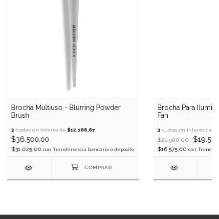
Brocha Multiuso - Blurring Powder
Brocha Para Ilumina
Brush
Fan
3
cuotas sin interés de
$12.166,67
3
cuotas sin interés de
$
$36.500,00
$19.500
$21.500,00
$31.025,00
$16.575,00
con
Transferencia bancaria o depósito
con
Transfer