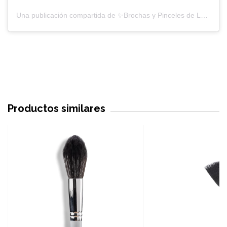
Una publicación compartida de ✨Brochas y Pinceles de Lujo✨ (@melodyscher)
Productos similares