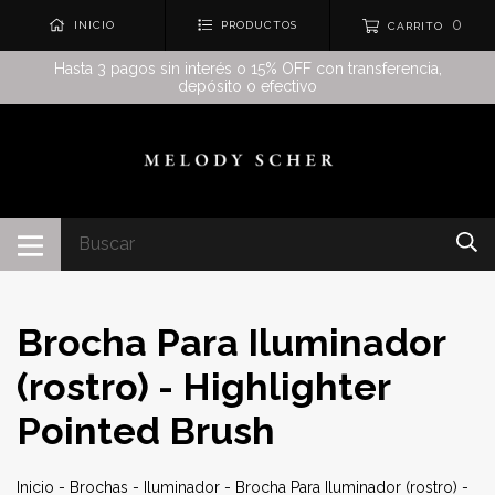
0
INICIO
PRODUCTOS
CARRITO
Hasta 3 pagos sin interés o 15% OFF con transferencia,
depósito o efectivo
Brocha Para Iluminador
(rostro) - Highlighter
Pointed Brush
Inicio
-
Brochas
-
Iluminador
-
Brocha Para Iluminador (rostro) -