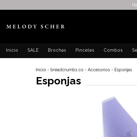
Ha
Inicio
SALE
Brochas
Pinceles
Combos
Se
Inicio
-
breadcrumbs.co
-
Accesorios
-
Esponjas
Esponjas