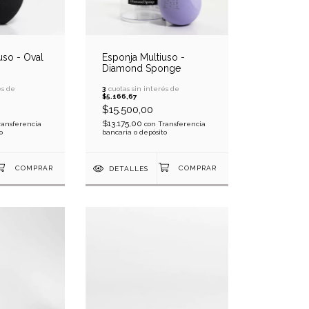
uso - Oval
Esponja Multiuso -
Diamond Sponge
és de
3
cuotas sin interés de
$5.166,67
$15.500,00
$13.175,00
ransferencia
con
Transferencia
o
bancaria o depósito
DETALLES