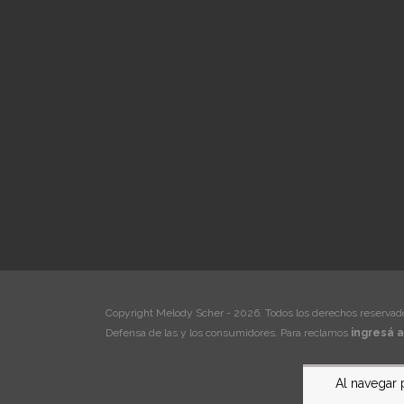
Copyright Melody Scher - 2026. Todos los derechos reservad
Defensa de las y los consumidores. Para reclamos
ingresá a
Al navegar 