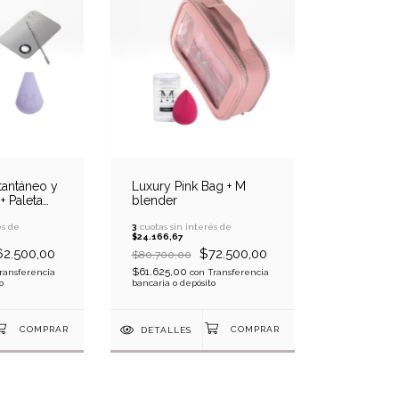
tantáneo y
Luxury Pink Bag + M
+ Paleta
blender
és de
3
cuotas sin interés de
$24.166,67
2.500,00
$72.500,00
$80.700,00
$61.625,00
ransferencia
con
Transferencia
o
bancaria o depósito
DETALLES