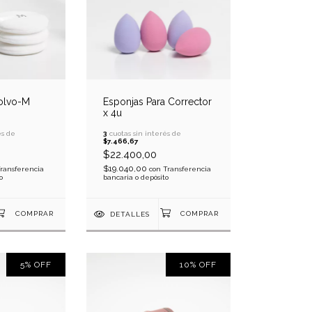
Polvo-M
Esponjas Para Corrector
x 4u
és de
3
cuotas sin interés de
$7.466,67
$22.400,00
$19.040,00
ransferencia
con
Transferencia
o
bancaria o depósito
DETALLES
5
%
OFF
10
%
OFF