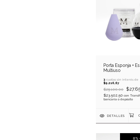
Porta Esponja + E
Multiuso
3
cuotas sin interés de
$9.216,67
$27.6
$29.100,00
$23.502,50
con
Transf
bancaria o depósito
DETALLES
8
%