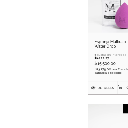
Esponja Multiuso 
Water Drop
3
cuotas sin interés de
$5.166,67
$15.500,00
$13.175,00
con
Transf
bancaria o depósito
DETALLES