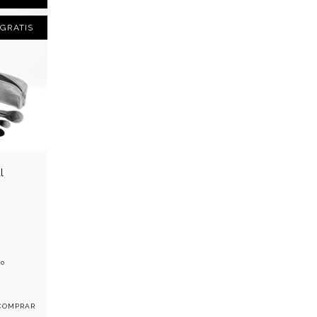
 GRATIS
l
 o