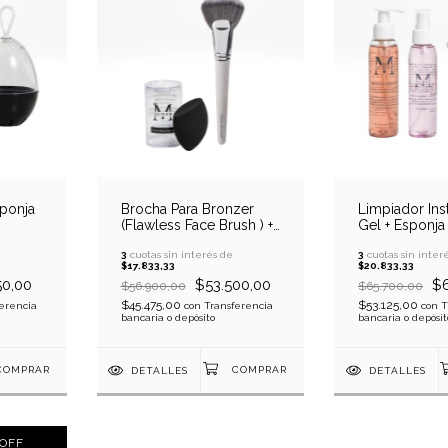
sponja
Brocha Para Bronzer
Limpiador Ins
(Flawless Face Brush ) +
Gel + Esponja 
Esponja
Mezcladora
3
cuotas sin interés de
3
cuotas sin inter
$17.833,33
$20.833,33
50,00
$53.500,00
$6
$56.900,00
$65.700,00
$45.475,00
$53.125,00
erencia
con
Transferencia
con
T
bancaria o depósito
bancaria o depósit
DETALLES
DETALLES
OFF