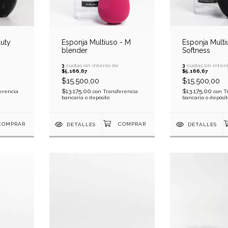
auty
Esponja Multiuso - M
Esponja Multi
blender
Softness
3
cuotas sin interés de
3
cuotas sin inter
$5.166,67
$5.166,67
$15.500,00
$15.500,00
$13.175,00
$13.175,00
erencia
con
Transferencia
con
T
bancaria o depósito
bancaria o depósit
DETALLES
DETALLES