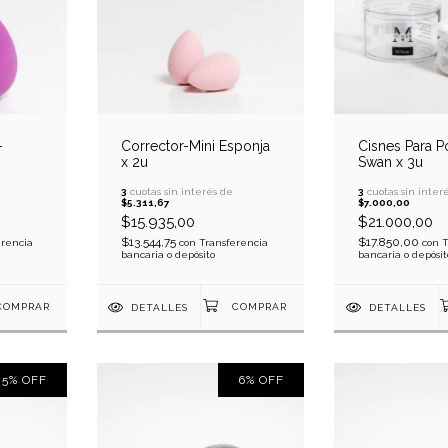
-
Corrector-Mini Esponja
Cisnes Para 
x 2u
Swan x 3u
3
cuotas sin interés de
3
cuotas sin inter
$5.311,67
$7.000,00
$15.935,00
$21.000,00
$13.544,75
$17.850,00
erencia
con
Transferencia
con
T
bancaria o depósito
bancaria o depósit
DETALLES
DETALLES
5
%
OFF
6
%
OFF