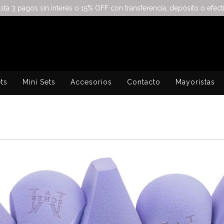
sta 3 pagos sin interés o 15% OFF con transferencia, depósito o efect
ts
Mini Sets
Accesorios
Contacto
Mayoristas