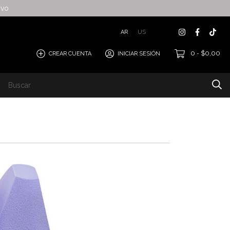
ivo
AR
US
0
$0,00
CREAR CUENTA
INICIAR SESIÓN
-