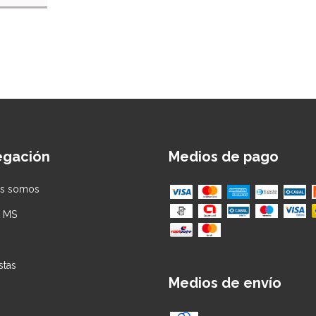
egación
Medios de pago
es somos
s MS
stas
Medios de envío