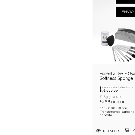
ENVÍO
Essential Set + Ova
Softness Sponge
3
cuotas sin interés de
$56.000,00
$183.500,00
$168.000,00
$142.800,00
con
Transferencia bancaria
depósito
DETALLES