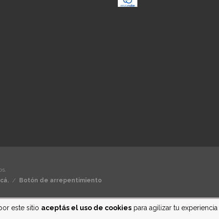
os.
cá.
/
Botón de arrepentimiento
por este sitio
aceptás el uso de cookies
para agilizar tu experienci