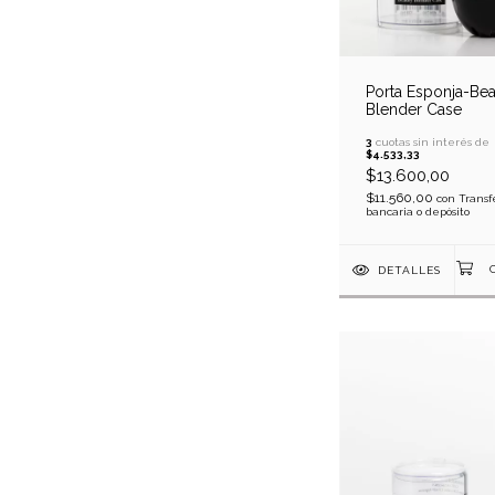
Porta Esponja-Be
Blender Case
3
cuotas sin interés de
$4.533,33
$13.600,00
$11.560,00
con
Transf
bancaria o depósito
DETALLES